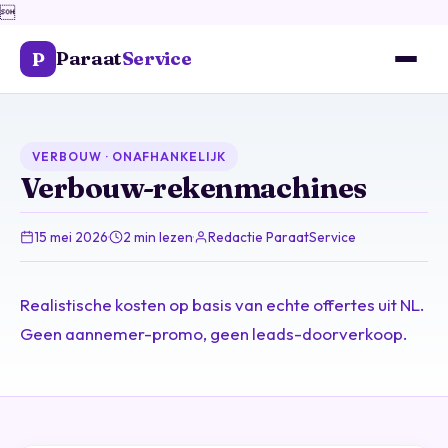

Paraat
Service
P
VERBOUW · ONAFHANKELIJK
Verbouw-rekenmachines
15 mei 2026
·
2 min lezen
·
Redactie ParaatService
Realistische kosten op basis van echte offertes uit NL.
Geen aannemer-promo, geen leads-doorverkoop.